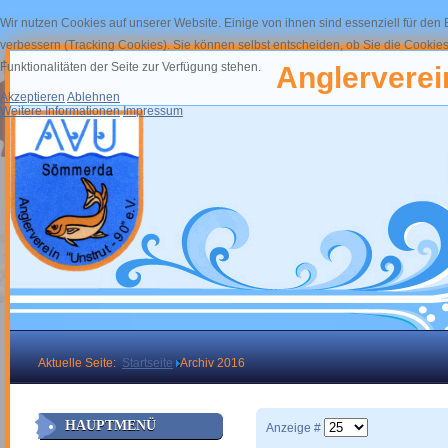
Wir nutzen Cookies auf unserer Website. Einige von ihnen sind essenziell für den
verbessern (Tracking Cookies). Sie können selbst entscheiden, ob Sie die Cookies
Funktionalitäten der Seite zur Verfügung stehen.
Anglerverein
Akzeptieren
Ablehnen
Weitere Informationen
Impressum
Aktuelle Seite:
Startseite
Archiv 2016
HAUPTMENÜ
Anzeige #