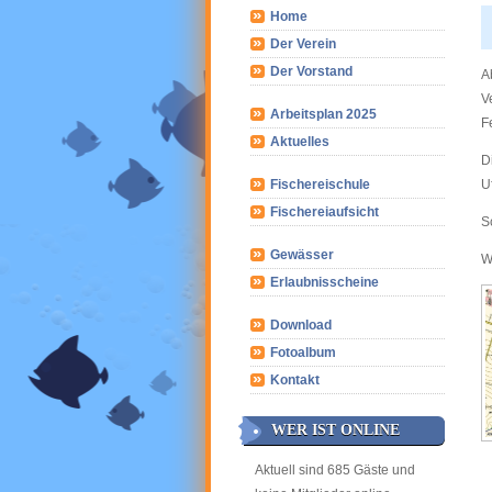
Home
Der Verein
Der Vorstand
A
V
Arbeitsplan 2025
F
Aktuelles
D
Fischereischule
U
Fischereiaufsicht
S
Gewässer
W
Erlaubnisscheine
Download
Fotoalbum
Kontakt
WER IST ONLINE
Aktuell sind 685 Gäste und