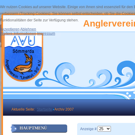
Wir nutzen Cookies auf unserer Website. Einige von ihnen sind essenziell für den
verbessern (Tracking Cookies). Sie können selbst entscheiden, ob Sie die Cookies
Funktionalitäten der Seite zur Verfügung stehen.
Anglerverein
Akzeptieren
Ablehnen
Weitere Informationen
Impressum
Aktuelle Seite:
Startseite
Archiv 2007
HAUPTMENÜ
Anzeige #