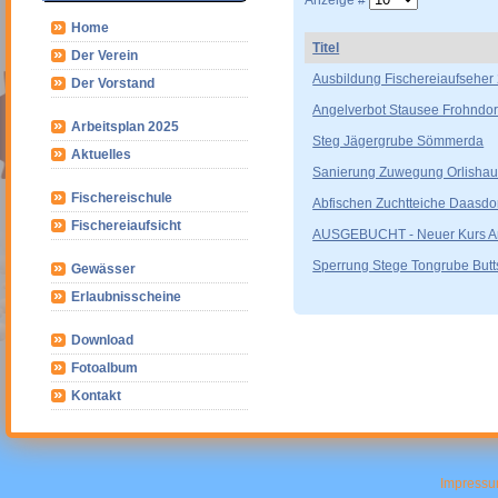
Anzeige #
Home
Titel
Der Verein
Ausbildung Fischereiaufseher
Der Vorstand
Angelverbot Stausee Frohndorf
Arbeitsplan 2025
Steg Jägergrube Sömmerda
Aktuelles
Sanierung Zuwegung Orlisha
Fischereischule
Abfischen Zuchtteiche Daasdo
Fischereiaufsicht
AUSGEBUCHT - Neuer Kurs An
Sperrung Stege Tongrube Butt
Gewässer
Erlaubnisscheine
Download
Fotoalbum
Kontakt
Impress