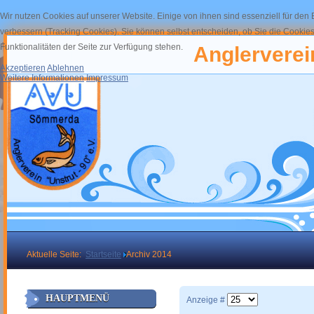
Wir nutzen Cookies auf unserer Website. Einige von ihnen sind essenziell für den
verbessern (Tracking Cookies). Sie können selbst entscheiden, ob Sie die Cookies
Funktionalitäten der Seite zur Verfügung stehen.
Anglerverein
Akzeptieren
Ablehnen
Weitere Informationen
Impressum
Aktuelle Seite:
Startseite
Archiv 2014
HAUPTMENÜ
Anzeige #