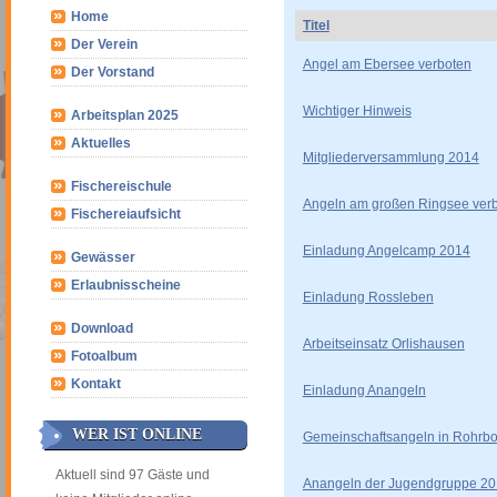
Home
Titel
Der Verein
Angel am Ebersee verboten
Der Vorstand
Wichtiger Hinweis
Arbeitsplan 2025
Aktuelles
Mitgliederversammlung 2014
Fischereischule
Angeln am großen Ringsee ver
Fischereiaufsicht
Einladung Angelcamp 2014
Gewässer
Erlaubnisscheine
Einladung Rossleben
Download
Arbeitseinsatz Orlishausen
Fotoalbum
Kontakt
Einladung Anangeln
WER IST ONLINE
Gemeinschaftsangeln in Rohrbo
Aktuell sind 97 Gäste und
Anangeln der Jugendgruppe 2