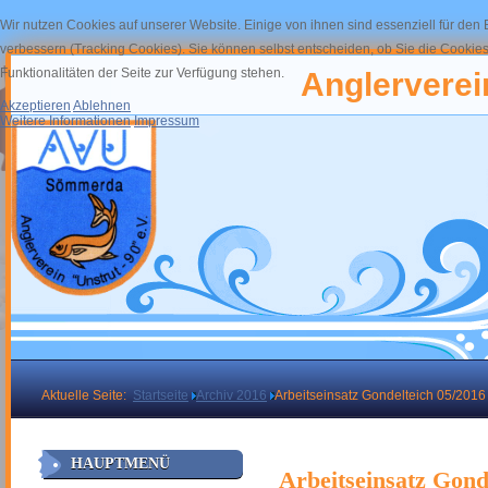
Wir nutzen Cookies auf unserer Website. Einige von ihnen sind essenziell für den
verbessern (Tracking Cookies). Sie können selbst entscheiden, ob Sie die Cookies
Funktionalitäten der Seite zur Verfügung stehen.
Anglerverein
Akzeptieren
Ablehnen
Weitere Informationen
Impressum
Aktuelle Seite:
Startseite
Archiv 2016
Arbeitseinsatz Gondelteich 05/2016
HAUPTMENÜ
Arbeitseinsatz Gond