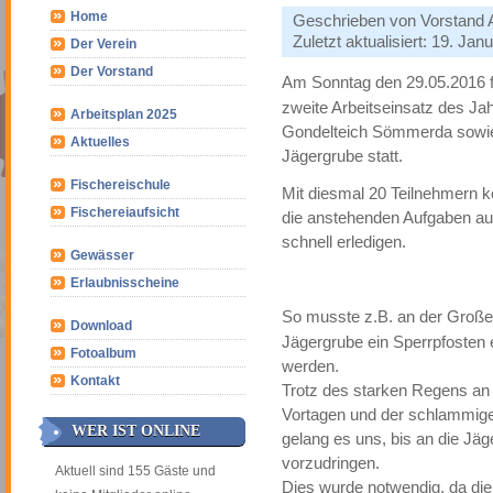
Home
Geschrieben von
Vorstand
Zuletzt aktualisiert: 19. Jan
Der Verein
Der Vorstand
Am Sonntag den 29.05.2016 f
zweite Arbeitseinsatz des J
Arbeitsplan 2025
Gondelteich Sömmerda sowi
Aktuelles
Jägergrube statt.
Fischereischule
Mit diesmal 20 Teilnehmern k
Fischereiaufsicht
die anstehenden Aufgaben au
schnell erledigen.
Gewässer
Erlaubnisscheine
So musste z.B. an der Groß
Download
Jägergrube ein Sperrpfosten e
Fotoalbum
werden.
Kontakt
Trotz des starken Regens an
Vortagen und der schlammige
WER IST ONLINE
gelang es uns, bis an die Jä
vorzudringen.
Aktuell sind 155 Gäste und
Dies wurde notwendig, da die 