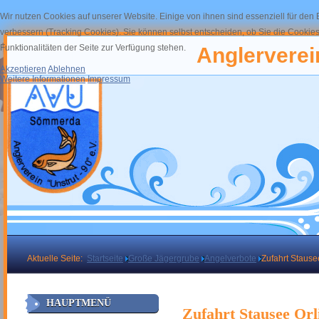
Wir nutzen Cookies auf unserer Website. Einige von ihnen sind essenziell für den
verbessern (Tracking Cookies). Sie können selbst entscheiden, ob Sie die Cookies
Funktionalitäten der Seite zur Verfügung stehen.
Anglerverein
Akzeptieren
Ablehnen
Weitere Informationen
Impressum
Aktuelle Seite:
Startseite
Große Jägergrube
Angelverbote
Zufahrt Stause
HAUPTMENÜ
Zufahrt Stausee Orl