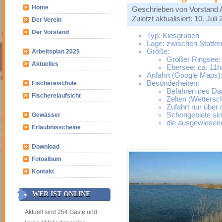
Home
Geschrieben von
Vorstand
Zuletzt aktualisiert: 10. Juli
Der Verein
Der Vorstand
Typ: Kiesgruben
Lage: zwischen Stotter
Größe:
Arbeitsplan 2025
Großer Ringsee:
Aktuelles
Ebersee: ca. 11h
Anfahrt (Google Maps)
Besonderheiten:
Fischereischule
Befahren des Da
Fischereiaufsicht
Zelten (Wettersc
Zufahrt nur über
Schongebiete si
Gewässer
die ausgewiesene
Erlaubnisscheine
Download
Fotoalbum
Kontakt
WER IST ONLINE
Aktuell sind 254 Gäste und