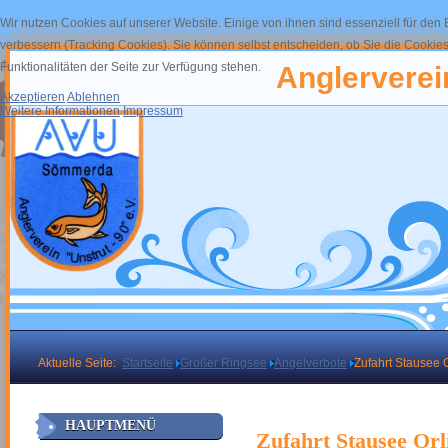
Wir nutzen Cookies auf unserer Website. Einige von ihnen sind essenziell für den
verbessern (Tracking Cookies). Sie können selbst entscheiden, ob Sie die Cookies
Funktionalitäten der Seite zur Verfügung stehen.
Anglerverein
Akzeptieren
Ablehnen
Weitere Informationen
Impressum
Aktuelle Seite:
Startseite
Großer Ringsee
Angelverbote
Zufahrt Stausee 
HAUPTMENÜ
Zufahrt Stausee Orl