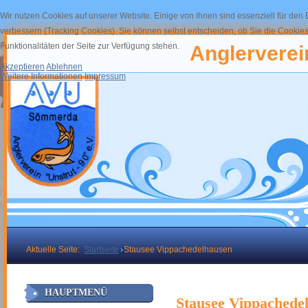
Wir nutzen Cookies auf unserer Website. Einige von ihnen sind essenziell für den
verbessern (Tracking Cookies). Sie können selbst entscheiden, ob Sie die Cookies
Funktionalitäten der Seite zur Verfügung stehen.
Anglerverein
Akzeptieren
Ablehnen
Weitere Informationen
Impressum
Aktuelle Seite:
Startseite
Stausee Vippachedelhausen
HAUPTMENÜ
Stausee Vippachede