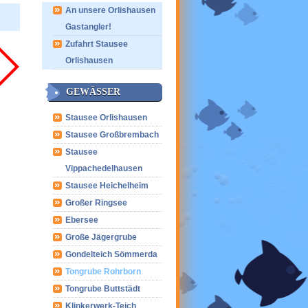
An unsere Orlishausen
Gastangler!
Zufahrt Stausee
Orlishausen
GEWÄSSER
Stausee Orlishausen
Stausee Großbrembach
Stausee
Vippachedelhausen
Stausee Heichelheim
Großer Ringsee
Ebersee
Große Jägergrube
Gondelteich Sömmerda
Tongrube Rohrborn
Tongrube Buttstädt
Klinkerwerk-Teich