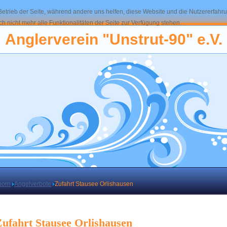
 Betrieb der Seite, während andere uns helfen, diese Website und die Nutzererfahr
 nicht mehr alle Funktionalitäten der Seite zur Verfügung stehen.
Anglerverein "Unstrut-90" e.V.
born
Angelverbote
Zufahrt Stausee Orlishausen
ufahrt Stausee Orlishausen