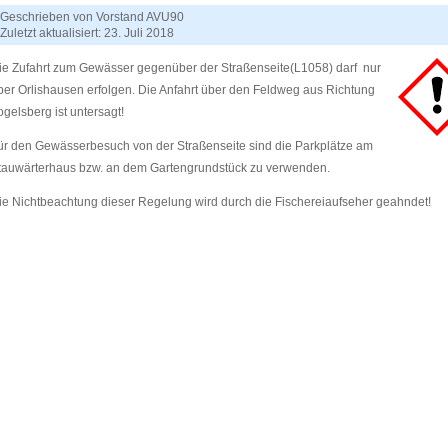
Geschrieben von
Vorstand AVU90
Zuletzt aktualisiert: 23. Juli 2018
ie Zufahrt zum Gewässer gegenüber der Straßenseite(L1058) darf nur
ber Orlishausen erfolgen. Die Anfahrt über den Feldweg aus Richtung
ogelsberg ist untersagt!
ür den Gewässerbesuch von der Straßenseite sind die Parkplätze am
tauwärterhaus bzw. an dem Gartengrundstück zu verwenden.
ie Nichtbeachtung dieser Regelung wird durch die Fischereiaufseher geahndet!