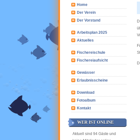
Home
Der Verein
Der Vorstand
D
ü
Arbeitsplan 2025
V
Aktuelles
F
Fischereischule
S
Fischereiaufsicht
D
Gewässer
Erlaubnisscheine
Download
Fotoalbum
Kontakt
WER IST ONLINE
Aktuell sind 94 Gäste und