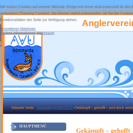
Wir nutzen Cookies auf unserer Website. Einige von ihnen sind essenziell für den
verbessern (Tracking Cookies). Sie können selbst entscheiden, ob Sie die Cookies
Funktionalitäten der Seite zur Verfügung stehen.
Anglerverein
Akzeptieren
Ablehnen
Weitere Informationen
Impressum
Aktuelle Seite:
Startseite
Archiv 2012
Gekämpft – gehofft – und doch verl
HAUPTMENÜ
Gekämpft – gehofft 