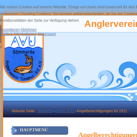
Wir nutzen Cookies auf unserer Website. Einige von ihnen sind essenziell für den
verbessern (Tracking Cookies). Sie können selbst entscheiden, ob Sie die Cookies
Funktionalitäten der Seite zur Verfügung stehen.
Anglerverein
Akzeptieren
Ablehnen
Weitere Informationen
Impressum
Aktuelle Seite:
Startseite
Archiv 2011
Angelberechtigungen für 2011
HAUPTMENÜ
Angelberechtigunge