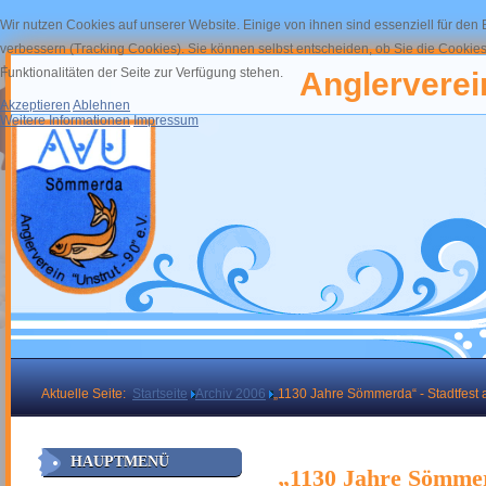
Wir nutzen Cookies auf unserer Website. Einige von ihnen sind essenziell für den
verbessern (Tracking Cookies). Sie können selbst entscheiden, ob Sie die Cookies
Funktionalitäten der Seite zur Verfügung stehen.
Anglerverein
Akzeptieren
Ablehnen
Weitere Informationen
Impressum
Aktuelle Seite:
Startseite
Archiv 2006
„1130 Jahre Sömmerda“ - Stadtfest
HAUPTMENÜ
„1130 Jahre Sömmerd