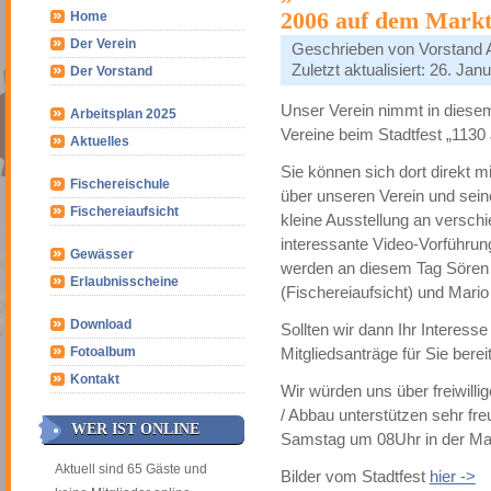
2006 auf dem Mark
Home
Der Verein
Geschrieben von
Vorstand
Zuletzt aktualisiert: 26. Jan
Der Vorstand
Unser Verein nimmt in diese
Arbeitsplan 2025
Vereine beim Stadtfest „1130
Aktuelles
Sie können sich dort direkt 
Fischereischule
über unseren Verein und sein
Fischereiaufsicht
kleine Ausstellung an versc
interessante Video-Vorführ
Gewässer
werden an diesem Tag Sören B
Erlaubnisscheine
(Fischereiaufsicht) und Mari
Download
Sollten wir dann Ihr Interess
Fotoalbum
Mitgliedsanträge für Sie bereit
Kontakt
Wir würden uns über freiwilli
/ Abbau unterstützen sehr fre
WER IST ONLINE
Samstag um 08Uhr in der Mar
Aktuell sind 65 Gäste und
Bilder vom Stadtfest
hier ->