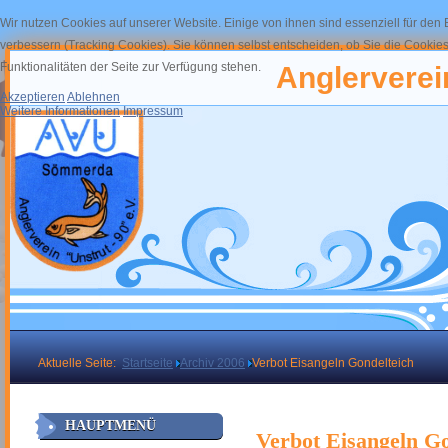
Wir nutzen Cookies auf unserer Website. Einige von ihnen sind essenziell für den
verbessern (Tracking Cookies). Sie können selbst entscheiden, ob Sie die Cookies
Funktionalitäten der Seite zur Verfügung stehen.
Anglerverein
Akzeptieren
Ablehnen
Weitere Informationen
Impressum
Aktuelle Seite:
Startseite
Archiv 2006
Verbot Eisangeln Gondelteich
HAUPTMENÜ
Verbot Eisangeln Go