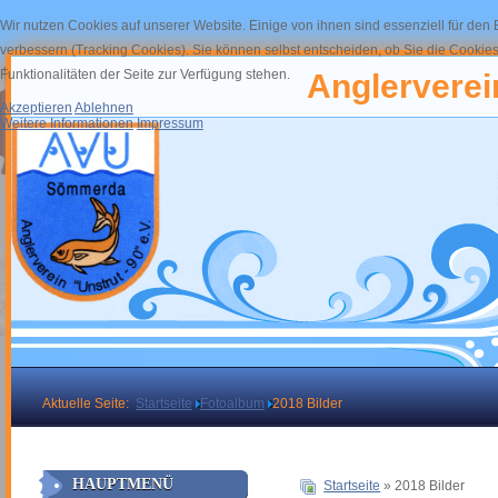
Wir nutzen Cookies auf unserer Website. Einige von ihnen sind essenziell für den
verbessern (Tracking Cookies). Sie können selbst entscheiden, ob Sie die Cookies
Funktionalitäten der Seite zur Verfügung stehen.
Anglerverein
Akzeptieren
Ablehnen
Weitere Informationen
Impressum
Aktuelle Seite:
Startseite
Fotoalbum
2018 Bilder
HAUPTMENÜ
Startseite
» 2018 Bilder