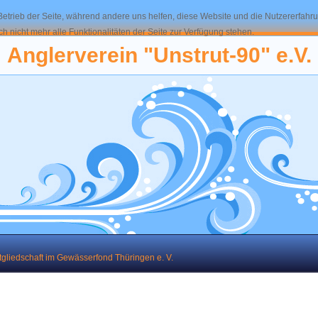
 Betrieb der Seite, während andere uns helfen, diese Website und die Nutzererfahr
 nicht mehr alle Funktionalitäten der Seite zur Verfügung stehen.
Anglerverein "Unstrut-90" e.V.
tgliedschaft im Gewässerfond Thüringen e. V.